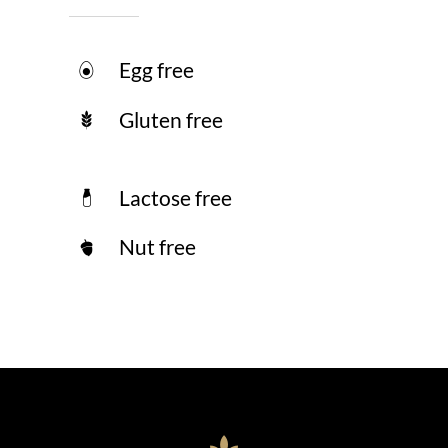
Egg free
Gluten free
Lactose free
Nut free