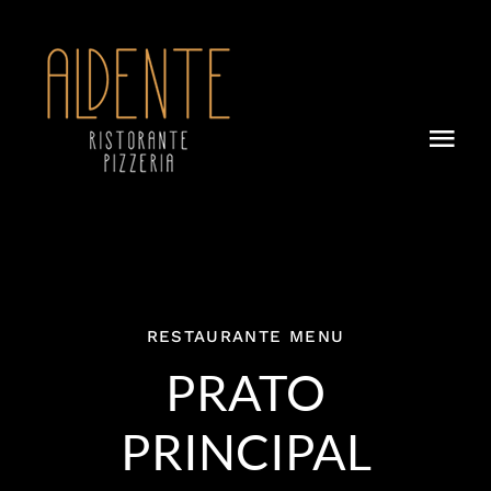
Skip
to
content
Togg
Navi
Home
Menu
Contactos
RESTAURANTE MENU
PRATO
PRINCIPAL